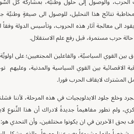
لحرب، والوصول إلى حلول وطنيِّة، بمشاركة كل السُّودا
خاطبة نتائج هذا التحليل، للوصول الى صيغةٍ وطنيِّة 
 يقود الى معالجة آثار هذه الحروب، وتأسيس الدولة وفقاً له
الة حرب مستمرة، قبل رفع علم الاستقلال.
تفاق بين القوي السياسيِّة، والفاعلين المجتعيين؛ على اولويّ
ية الاقصائية بين القوي السياسية والمدنية، وعليهم ت
ل المشترك لايقاف الحرب فورا.
د وخلع جلود الايدلويجيات في هذه المرحلة، لأننا فشلنا
فكري، ولم نطور مفاهيماً جديدةً لادراك أن هذا التِّنوع لا
 بحق الآخرين في ان يكونوا مختلفين، وأن التحدي هو: أنْ
 شخصاً وإنما مشروعاً يعبر عننا جميعاً، والذي يشكل 