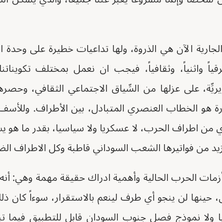
لجارية الآن هي الذروة، ولها تداعيات خطيرة على وحدة ال
ياً واثنياً، وثقافياً، فيجب ان نعمل بمختلف تكويناتنا ال
تنويريِّة، على عزلها من السِّياق الاجتماعي الثقافي، وحصر
ة هو الخطاب العنصري المتبادل، بين الأطراف. وللأسف
اي من اطراف الحرب، لا عسكريا ولا سياسيا، بقدر ما هو ي
زيد من فواتيرها الشعب السوداني قاطبة وكل الاطراف الض
أزمات الحرب الحالية وأهمية ادراك حقيقة مهمة وهي: أنه 
حينها لن ينجو أي طرف لينعم بالاستقرار، سوءاً كان ذلك جغ
ا ولا نموذج فصل جنوب السودان قابل للتطبيق فيما ت