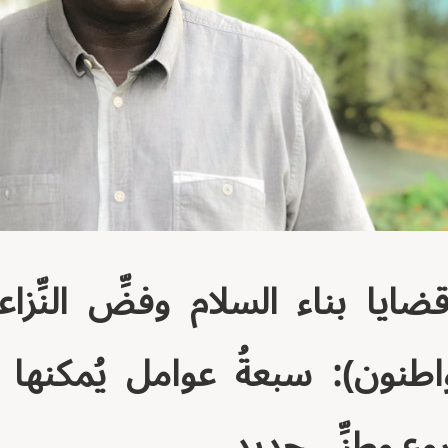
يا بناء السلام وفضِّ النِّزاع
اطنون): سبعةُ عوامل يُمكنه
عٍ وطنِّي جديد