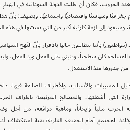
ذه الحروب، فكان أن ظلت الدولة السودانية في انهيارٍ 
غرافيِّا وسياسيِّا واقتصاديِّا واجتماعيِّا. ويضيف: بأنّ هذ
ة، وسيقود إلى ازمة كارثية أكبر من التي نعيشها في هذه ا
 المسلحة كان سطحياً، وينبني على الفعل ورد الفعل، ول
 من جذورها منذ الاستقلال.
ليل المسببات والأسباب، والأطراف الضالعة فيها، داخل
رارة التي أشعلتها، والمصالح المرتبطة باطراف الحرب
ه الحرب سلباً وايجاباً، وماهية دوافعه، من أجل وضع 
ادة المجتمع أمام الحقيقة العارية؛ بغية استكشاف أدوا