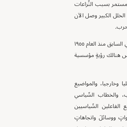
مستمر بسبب النِّزاعات
ا الخلل الكبير وصل الآن
لحرب.
وحدد ديدان في حديثه لـ (مواطنون) بأننا مطالبون حاليا بالاقرار بأنّ النّهج السياسي السابق منذ العام ١٩٥٥
يس هنالك رؤيةٍ مؤسسية
يا وخارجيا، والمواضيع
، والخطاب السِّياسي
الفاعلين السِّياسيين
تٍ ووسائلَ واتجاهاتٍ