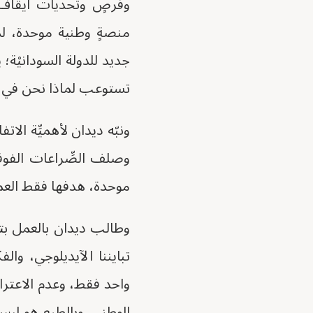
وفرصٍ وتحديات ايقاف ا
منصةٍ وطنية موحدة، لم
جديد للدولة السودانيْة؛
تستوعب لماذا نحن في ح
ونبّه ديدان لأهميِّة الا
وصلف الصِّراعات الفوق
موحدة، هدفها فقط العم
وطالب ديدان بالعمل بتجر
تبايننا الآيديلوجي، وال
واحد فقط، وعدم الاعتراف
الوطني. وبالطبع هو ليس