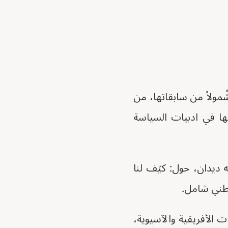
شُمولاً من سابقاتها، من
١، بما أُصطلح على تسميتها في ادبيات السياسة
ه ديدان، حول: كيّف لنا
طني شامل.
الأفريقية والآسيوية،