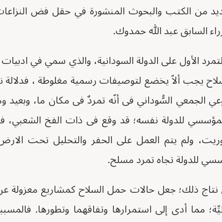
ديد من الكتب والبحوث المنشورة في حقل فض النزاعات، 
راء السابق عبد الله حمدوك.
تمرد الأول على الدولة السودانية، والذي سمي في ادبيات
لاح يجب ألاّ يخضع لتوصيفات رسمية مغلوطة ، فدلالة ن
عي الجمعي السُّوداني فى أنّه تمردٌ فى مكان ما، وبعيد
لمؤسسي للدولة نفسه؛ قد وقع فى ذات الفخ الشعبي، فك
ريت، ولم يتم العمل على الحفر والتحليل تحت الارض ا
سسي للدولة تجاه تمرد مسلح.
 نتاج ذلك؛ جعل حالات حمل السلاح كمشاريع معزولة عن
يِّة؛ مما أدى إلى استمرارها وتفاقهما وتطورها. فالمسب