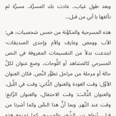
وبعد طول غياب.. عادت بك المسرَّة.. مسرَّة لم
نألفها يا أبي من قبل...
هذه المسرحية والمكوَّنة من خمس شخصيات، هي:
الأب وومض وعارف والأم وإحدى الصديقات-
ابتدعت بدلاً من التقسيمات المعروفة في النص
المسرحي كالمشاهد أو اللَّوحات، وضع عنوان لكلِّ
حالة أو مرحلة من مراحل تطوُّر النَّص. فكان العنوان
الأوَّل: وقت العودة والعنوان الثَّاني: وقت في اللَّيل،
والعنوان الثٍّالث: وقت الاحتفال، والعنوان الرَّابع:
وقت عند النَّهر. وبما أنٍّ هذا النصَّ وكما أشرنا من
قبل، يُزواج بين الشِّعر والمسرح، كما تمنحه هذه