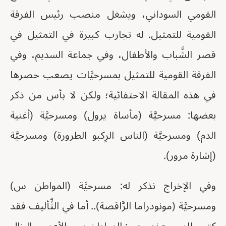
القومي السوداني، ويشغل منصب رئيس الفرقة
القومية للتمثيل. له تجارب كبيرة في التمثيل في
قصر الشَّباب والأطفال، وفي جماعة السديم، وفي
الفرقة القومية للتمثيل بمسرحيَّات يصعب حصرها
في هذه المقالة الاحتفائية؛ ولكن لا بأس من ذكر
بعضها: مسرحيَّة (مأساة يرول) ومسرحيَّة (أغنية
الدم) ومسرحيَّة (الناس الرِكبو الطرورة) ومسرحيَّة
(إشارة مرور).
وفي الإخراج نذكر له: مسرحيَّة (المواطن س)
ومسرحيَّة (مونودراما الرَّاقصة).. أما في التٍّأليف فقد