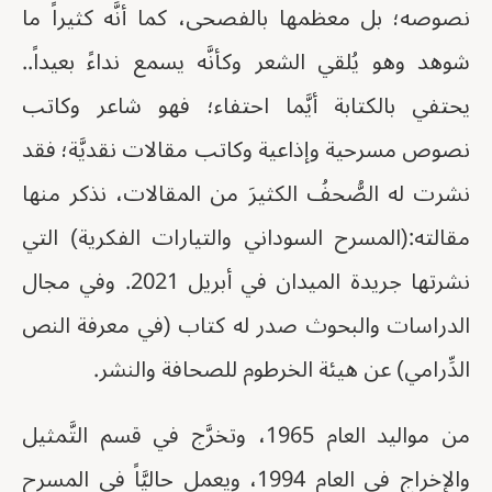
نصوصه؛ بل معظمها بالفصحى، كما أنَّه كثيراً ما
شوهد وهو يُلقي الشعر وكأنَّه يسمع نداءً بعيداً..
يحتفي بالكتابة أيَّما احتفاء؛ فهو شاعر وكاتب
نصوص مسرحية وإذاعية وكاتب مقالات نقديَّة؛ فقد
نشرت له الصُّحفُ الكثيرَ من المقالات، نذكر منها
مقالته:(المسرح السوداني والتيارات الفكرية) التي
نشرتها جريدة الميدان في أبريل 2021. وفي مجال
الدراسات والبحوث صدر له كتاب (في معرفة النص
الدِّرامي) عن هيئة الخرطوم للصحافة والنشر.
من مواليد العام 1965، وتخرَّج في قسم التَّمثيل
والإخراج في العام 1994، ويعمل حاليَّاً في المسرح