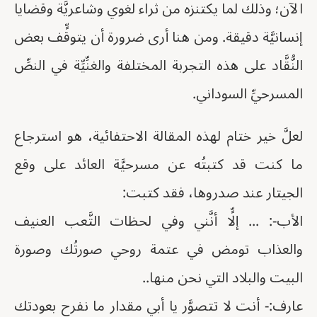
الآن؛ وذلك لما يكتنزه من ثراء لغوي وشاعريَّة وقضايا
إنسانيَّة دقيقة. ومن هنا أرى ضرورة أن يتوقٍّف بعض
النُّقَّاد على هذه التجربة المختلفة والغنِّيِّة في النصِّ
المسرحيِّ السوداني.
لعلَّ خير ختام لهذه المقالة الاحتفائية، هو استرجاع
ما كنت قد كتبتُه عن مسرحيَّة العائد على وقع
الجيتار عند صدروها، فقد كتبت:
الأب-: ... إلٍّا أنَّني وفي لحظات التَّعب العنيف
والعذاب تومض في عتمة روحي صورتُك وصورة
البيت والبلاد التي نحن منها..
عارف:- أنت لا تتصوَّر يا أبي مقدار ما نفرح بعودتك