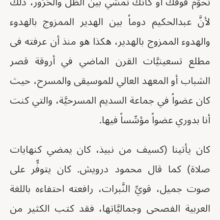
تُحوِّم فوقك أو كأنَّك تمشي بين الظلِّ والحَرُور، ذلك
لأنَّ عبدالحكيم دوماً بين الهدير الممزوج بالهدوء
والهدوء الممزوج بالهدير، هكذا هو منذ أن عرفته فى
مطلع تسعينيَّات القرن الماضي في أروقة قصر
الشباب أو المعهد العالي للموسيقى والمسرح، حيث
كان عضواً في جماعة السديم المسرحيَّة، والتي كنت
أنا بدوري عضواً مؤسِّساً فيها.
كان يأتينا (كسيف من نبيذ، كان يمضي كنهايات
صلاة) كما قال محمود درويش. كان يتوفٍّر على
صوت جميل، قويِّ النَّبرات، رافعته احتفاءه باللغة
العربية الفصحى وجماليَّاتها، فقد كتب الكثير من