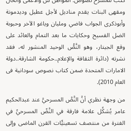
كتب للمسرح نصوص: المواطن س والأعمى والخال
ومقهى البنات يقدم مناديل لأجل عطيل وديدمونة
وأبوذكرى الجواب فاضي ومليان وياغو الآخر وحبوبة
الضل الفسيح وحكايات ما بعد التمام والعائد على
وقع الجيتار، وهو النَّصُّ الوحيد المنشور له، فقد
نشرته (دائرة الثقافة والإعلام..حكومة الشارقة..دولة
الامارات المتحدة ضمن كتاب نصوص سودانية فى
العام 2010).
من وجهة نظري أنَّ النَّصَّ المسرحيَّ عند عبدالحكيم
عامر يُشكِّل علامة فارقة في النَّصِّ المسرحيِّ في
الفترة من منتصف تسعينيٍّات القرن الماضى وإلى