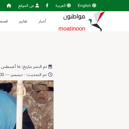
English
العربية
عن الموقع
مواطنون
أخبار
تقارير
قصص
moatinoon
تم النشر بتاريخ: ١٥ أغسطس ٢٠٢٣ 17:09:37
تم التحديث: ٠ ديسمبر ٠٠٠٠ 00:00:00