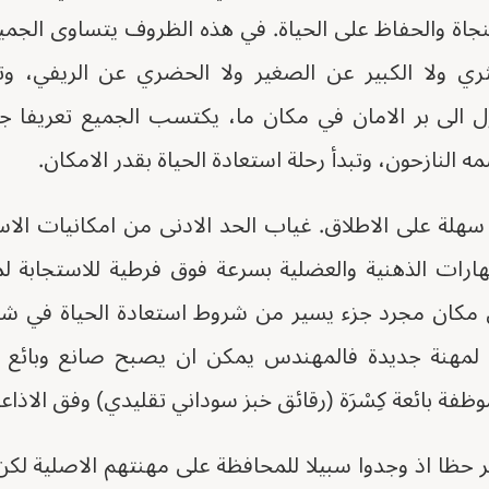
نجاة والحفاظ على الحياة. في هذه الظروف يتساوى الجم
لثري ولا الكبير عن الصغير ولا الحضري عن الريفي، 
ول الى بر الامان في مكان ما، يكتسب الجميع تعريفا جد
ه النازحون، وتبدأ رحلة استعادة الحياة بقدر الامكان.
سهلة على الاطلاق. غياب الحد الادنى من امكانيات الاس
رات الذهنية والعضلية بسرعة فوق فرطية للاستجابة ل
 مكان مجرد جزء يسير من شروط استعادة الحياة في شكل
ة لمهنة جديدة فالمهندس يمكن ان يصبح صانع وبائع صا
وظفة بائعة كِسْرَة (رقائق خبز سوداني تقليدي) وفق الاذاعة
حظا اذ وجدوا سبيلا للمحافظة على مهنتهم الاصلية لكن