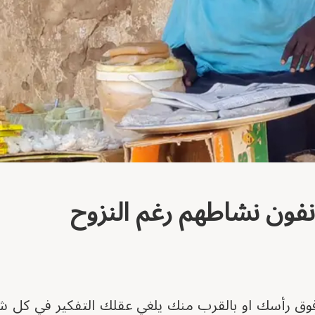
فون نشاطهم رغم النزوح
وق رأسك او بالقرب منك يلغي عقلك التفكير في كل شئ