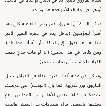
سيرة الفاروق تعتبر أدباً في العدل أو عدلاً في الأدب،
أو هي في حقيقة الأمر قمة هذا وذاك.
يحكى الرواة أنّ الفاروق عمر رضي الله عنه كان وهو
أميراً للمؤمنين (يدخل يده في عقرة البعير الأدبر
ليداويه وهو يقول: إني لخائف أن أسأل عما بك).
ومن كلامه في هذا المعنى: (أنه لو مات جديّ بطف
الفرات لخشيت أن يحاسب عمر).
ويحكى عن عدله أنه لو عثرت بغلة في العراق لحمل
الفاروق وزر عثرتها، فما بال (الجثث) التي عرضت
ممددة في نيالا لبعض الأهالي من المدنيين وهم
يحتمون بالجسر، جرّاء اشتباكات بين الجيش والدعم