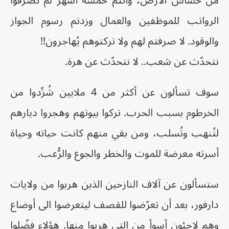
من خشاش الأرض، وأنتم خمسة أشهر لم تصرفوا
الرواتب للموظفين والعمال وزدتم رسوم الجواز
والوقود. لا صرفتم لهم ولا تركتوهم يُهاجرون!!
نتحدّث عن شعب.. لا نتحدّث عن هرة.
سوف تسألون عن أكثر من 4 ملايين شُرِّدوا من
الخرطوم بسبب الحرب. تركوا بيوتهم وهجروا ديارهم
لتُنهب وتُسلب، ومن بقي منهم كانت حياته وحياة
أسرته معرضة للموت والخطر والجوع والرُّعب.
ستسألون عن آلاف النازحين الذين هربوا من ولايات
دارفور، بعد أن تعرّضوا للقصف ليتعرضوا الى أوضاع
وهم لاجئون أسوأ من التي هربوا منها. هؤلاء فضّلوا