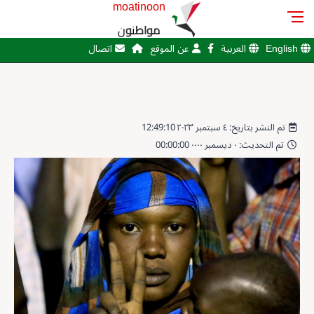
moatinoon
مواطنون
English
العربية
عن الموقع
اتصال
تم النشر بتاريخ: ٤ سبتمبر ٢٠٢٣ 12:49:10
تم التحديث: ٠ ديسمبر ٠٠٠٠ 00:00:00