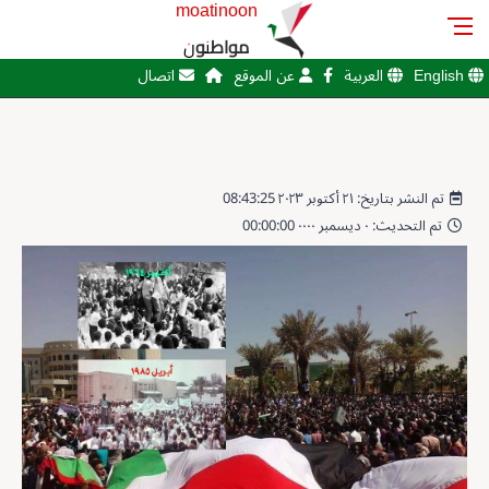
moatinoon
مواطنون
English
العربية
عن الموقع
اتصال
تم النشر بتاريخ: ٢١ أكتوبر ٢٠٢٣ 08:43:25
تم التحديث: ٠ ديسمبر ٠٠٠٠ 00:00:00