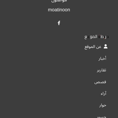
moatinoon
خريطة الموقع
عن الموقع
أخبار
تقارير
قصص
آراء
حوار
جسور