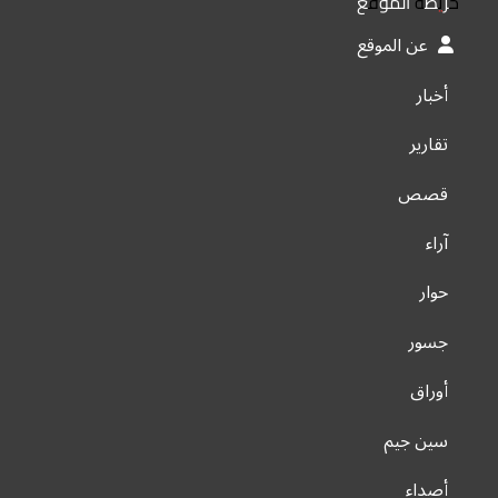
خريطة الموقع
عن الموقع
أخبار
تقارير
قصص
آراء
حوار
جسور
أوراق
سين جيم
أصداء