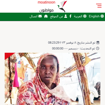
moatinoon
مواطنون
English
العربية
عن الموقع
اتصال
تم النشر بتاريخ: ٨ نوفمبر ٢٠٢٣ 08:23:29
تم التحديث: ٠ ديسمبر ٠٠٠٠ 00:00:00