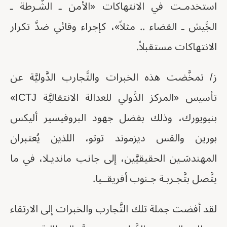
استخدمـت في الانتهاكات «الأمن ـ الشُّـرطة ـ
الجَّيش ـ القضاء .. مثلاً»، كإجراء وقائي ضدَّ تكرار
الانتهاكات مستقبلاً.
ز/ تمخَّضت هذه الخبرات والتَّجارب الدَّوليَّة عن
تأسيس «المركز الدَّولي للعدالة الانتقاليَّة ICTJ»
بنيويورك، وذلك بفضل جهود البروفيسير أليكس
بورين والقس ديزموند توتو، اللذين يُعتبران
المهندسَـين الحقيقيَّين، إلى جانب مانديـلا، في ما
يتَّصل بتَّجـربـة جـنوب أفريقــيا.
لقد أفضت جملة تلك التَّجارب والخبرات إلى الارتقاء