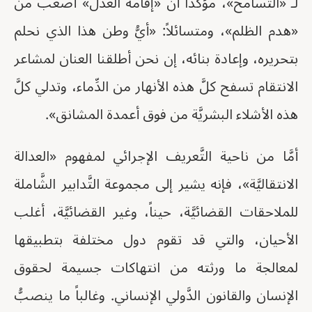
لـ «التَّسامح»، مؤكِّداً أن «إقامة العدل» أصعب من
«هدم الظلم»، ومتسائلاً: «أيُّ وطن هذا الذي نحلم
بتحريره، وإعادة بنائه، إن نحن أطلقنا العنان لمشاعر
الانتقام تسفح كلَّ هذه الأنهار من الدِّماء، وتدلي كلَّ
هذه الأشلاء البشريَّة من فوق أعمدة المشانق».
أمَّا من ناحية التَّعريف الإجرائي لمفهوم «العدالة
الانتقاليَّة»، فإنه يشير إلى مجموعة التَّدابير الشَّاملة
للملاحقات القضائيَّة، حيناً، وغير القضائيَّة، أغلب
الأحيان، والتي قد تقوم دول مختلفة بتطبيقها
لمعالجة ما ورثته من انتهاكات جسيمة لحقوق
الإنسان والقانون الدَّولي الإنساني. وغالباً ما ينصبُّ