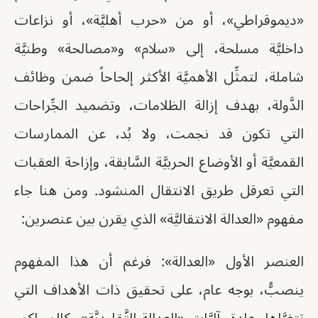
«ديموقراطي»، أو من «حرب أهليَّة»، أو نزاعات
داخليَّة مسلحة، إلى «سلام» و«مصالحة» وطنيَّة
شاملة، لتمثِّل الأهميَّة الأكثر إلحاحاً ضمن وظائف
الدَّولة، بهدف إزالة الظلامات، وتضميد الجِّراحات
التي تكون قد نجمت، ولا بُد، عن الممارسات
القمعيَّة أو الأوضاع الحربيَّة السَّابقة، وإزاحة العقبات
التي تعرقل طريق الانتقال المنشود. ومن هنا جاء
مفهوم «العدالة الانتقاليَّة» الذي يقرن بين عنصرين:
العنصر الأول «العدالة»: فرغم أن هذا المفهوم
ينصبُّ، بوجه عام، على تحقيق ذات الأهداف التي