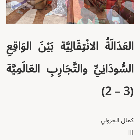
العَدَالَةُ الانْتِقَالِيَّة بَيْنَ الوَاقِعِ
(2 – 3)
كمال الجزولي
III