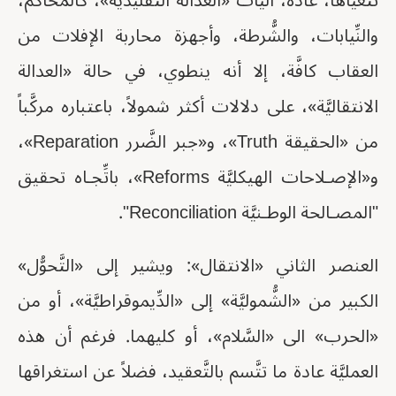
تتغيَّاها، عادة، آليَّات «العدالة التَّقليديَّة»، كالمحاكم،
والنِّيابات، والشُّرطة، وأجهزة محاربة الإفلات من
العقاب كافَّة، إلا أنه ينطوي، في حالة «العدالة
الانتقاليَّة»، على دلالات أكثر شمولاً، باعتباره مركَّباً
من «الحقيقة Truth»، و«جبر الضَّرر Reparation»،
و«الإصـلاحات الهيكليَّة Reforms»، باتِّجـاه تحقيق
"المصـالحة الوطـنيَّة Reconciliation".
العنصر الثاني «الانتقال»: ويشير إلى «التَّحوُّل»
الكبير من «الشُّموليَّة» إلى «الدِّيموقراطيَّة»، أو من
«الحرب» الى «السَّلام»، أو كليهما. فرغم أن هذه
العمليَّة عادة ما تتَّسم بالتَّعقيد، فضلاً عن استغراقها