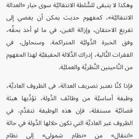
وهكذا لا يتبقى للسُّلطة الانتقاليَّة سوى خيار «العدالة
الانتقاليَّة»، كمفهوم حديث يمكن أن يفضي إلى
تفريغ الاحتقان، وإزالة الغبن، في ما لو أخذ بحقِّه،
وفق الخبرة الدَّوليَّة المتراكمة. وسنحاول، في
الفقرات التَّالية، إدراك الدَّلالة الحقيقيَّة لهذا المفهوم
من النَّاحيتين النَّظريَّة والعمليَّة.
فإذا كنَّا نعتبر تصريف العدالة، فى الظروف العاديَّة،
وظيفة أساسيَّة من وظائف الدَّولة، تؤدِّيها هيئة
قضائيَّة مستقلة، فإن هذه الوظيفة تتقدَّم، في
الظروف غير العاديَّة التي تكون خلالها الدَّولة في حالة
«انتقال» من «نظام شمولي» إلى نظام