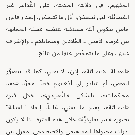
المفهوم، في دلالته الحديثة، على التَّدابير غير
القضائيَّة التي تتضمَّن، أوَّل ما تتضمَّن، إصدار قانون
خاص بتكوين آليَّة مستقلة لتنظيم عمليَّة المجابهة
بين غرماء الأمس ـ الجَّلادين وضحاياهم ـ والإشراف
عليها، وعلى ما تتمخَّض عنها من نتائج.
«العدالة الانتقاليَّة»، إذن، لا تعني، كما قد يتصوَّر
البعض، أو يتبادر إلى أذهانهم خطأ، مجرَّد «عقد
محاكمات»، بالشكل «التَّقليدي»، خلال فترة
«انتقاليَّة»، بقدر ما تعني، غالباً، إنفاذ "العدالة"
بصورة «غير تقليديَّة» خلال هذه الفترة. لذا لا يكون
إدراك محتواها المفاهيمي والاصطلاحي بمعزل عن