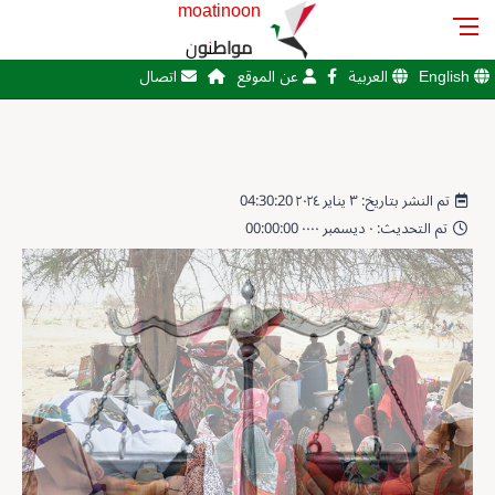
moatinoon
مواطنون
English
العربية
عن الموقع
اتصال
تم النشر بتاريخ: ٣ يناير ٢٠٢٤ 04:30:20
تم التحديث: ٠ ديسمبر ٠٠٠٠ 00:00:00