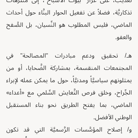
تعذيب، على غرار "بيوت الأشباح"، إلى منتزهات
تذكاريَّة، فضلاً عن تفعيل الحوار البنَّاء حول أحداث
الماضي، فليس المطلوب هو النِّسيان، بل الصَّفح
والعفو.
هـ/ تحقيق ودعم مبادرات "المصالحة" في
المجتمعات المنقسمة، بمشاركة الضَّحايا، أو من
يمثلونهم سياسيَّاً ومدنيَّاً، حول ما يمكن عمله لإبراء
الجِّراح، وخلق فرص التَّعايش السِّلمي مع «أعداء»
الماضي، بما يفتح الطريق نحو بناء المستقبل
الوطني الأفضل.
و/ إصلاح المؤسَّسات الرَّسميَّة التي قد تكون