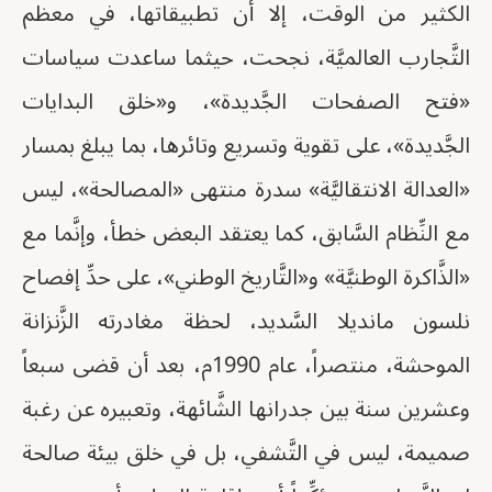
الكثير من الوقت، إلا أن تطبيقاتها، في معظم
التَّجارب العالميَّة، نجحت، حيثما ساعدت سياسات
«فتح الصفحات الجَّديدة»، و«خلق البدايات
الجَّديدة»، على تقوية وتسريع وتائرها، بما يبلغ بمسار
«العدالة الانتقاليَّة» سدرة منتهى «المصالحة»، ليس
مع النِّظام السَّابق، كما يعتقد البعض خطأ، وإنَّما مع
«الذَّاكرة الوطنيَّة» و«التَّاريخ الوطني»، على حدِّ إفصاح
نلسون مانديلا السَّديد، لحظة مغادرته الزَّنزانة
الموحشة، منتصراً، عام 1990م، بعد أن قضى سبعاً
وعشرين سنة بين جدرانها الشَّائهة، وتعبيره عن رغبة
صميمة، ليس في التَّشفي، بل في خلق بيئة صالحة