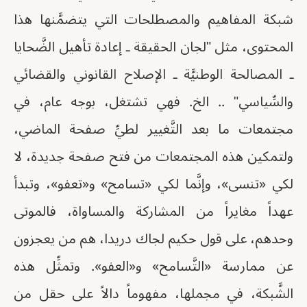
شبكة المفاهيم والمصطلحات التي يتضمَّنها هذا
المحتوى، مثل "لجان الحقيقة ـ إعادة تأهيل الضَّحايا
ـ المصالحة الوطنيَّة ـ الإصلاح القانوني والقضائي
والسِّياسي" .. الخ. فهي تشتغل، بوجه عام، في
مجتمعات ما بعد التَّغيير لطيِّ صفحة الماضي،
ولتمكين هذه المجتمعات من فتح صفحة جديدة، لا
لكي «تنسى»، وإنَّما لكي «تسامح» و«تعفو»، وتبدأ
عهداً مغايراً من المشاركة والمساواة، فالموتى
وحدهم، على قول حكيم لجاك دريدا، هم من يعجزون
عن ممارسة «التَّسامح» و«العفو». وتمثِّل هذه
الشَّبكة، في مجملها، مفهوماً دالاً على حقل من