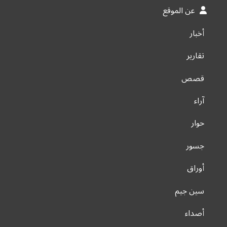
عن الموقع
أخبار
تقارير
قصص
آراء
حوار
جسور
أوراق
سين جيم
أصداء