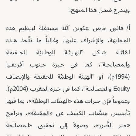
ويندرج ضمن هذا المنهج:
أ/ قانون خاص بتكوين آليَّة مستقلة لتنظيم هذه
المجابهة، والإشراف عليها. وغالباً ما تتَّخذ هـذه
الآليَّـة شـكل "الهـيئـة الوطـنيَّة للحـقيقة
والمصالحـة"، كما في خـبرة جـنوب أفريقـيا
(1994م)، أو "الهيئة الوطنيَّة للحقيقة والإنصاف
Equity والمصالحة"، كما في خبرة المغرب (2004م).
وعموماً فإن خبرات هذه «الهيئات الوطنيَّة»، بما فيها
تأسيس منصَّات الكشف عن «الحقيقة»، وبرامج
«جبر الضَّرر»، وصولاً إلى تحقيق «المصالحة