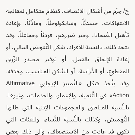
ج/ حِزَم من أشكال الانصاف، كنظام متكامل لمعالجة
الانتهاكات، جسديَّاً، وسايكولوجيَّاً، ومادِّيَّاً، وإعادة
تأهيل الضَّحايا، وجبر ضررهم، فرديَّاً وجماعيَّاً. وقد
يتخذ ذلك، بالنسبة للأفراد، شكل التَّعويض المالي، أو
إعادة الإلحاق بالعمل، أو توفير مصدر الرِّزق
المقطوع، أو الدِّراسة، أو السَّكن المناسب، وخلافه.
وقد يتَّخذ شكل «التَّمييز الإيجابي Affirmative
Action» في التَّنمية، والإعمار، والخدمات، وغيرها،
بالنِّسبة للمناطق والمجموعات الإثنية التي طالها
التَّهميش، وكذلك بالنِّسبة للنِّساء، وللفئات التي
تكون قد عانت من الاستضعاف، وإلى ذلك بعض