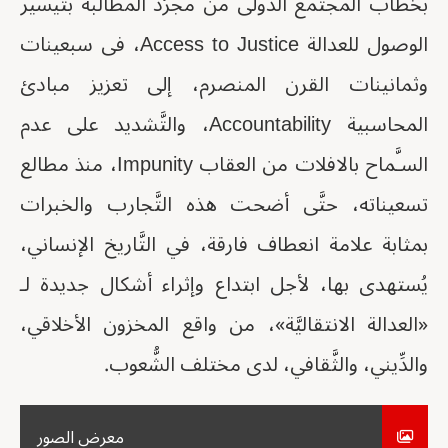
بخطاب المجتمع الدَّولى من مجرَّد المطالبة بتيسير
الوصول للعدالة Access to Justice، فى سبعينات
وثمانينات القرن المنصرم، إلى تعزيز مبادئ
المحاسبية Accountability، والتَّشديد على عدم
السـَّماح بالافلات من العقاب Impunity، منذ مطالع
تسعيناته، حتَّى أضحت هذه التَّجارب والخبرات
بمثابة علامة انعطاف فارقة، في التَّاريخ الإنساني،
يُستهدى بها، لأجل ابتداع وإثراء أشكال جديدة لـ
«العدالة الانتقاليَّة»، من واقع المخزون الأخلاقي،
والدِّيني، والثَّقافي، لدى مختلف الشُّعوب.
معرض الصور