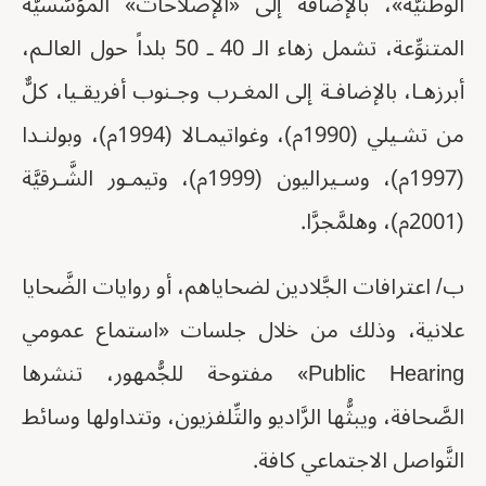
الوطنيَّة»، بالإضافة إلى «الإصلاحات» المؤسَّسيَّة
المتنوِّعة، تشمل زهاء الـ 40 ـ 50 بلداً حول العالـم،
أبرزهـا، بالإضافـة إلى المغـرب وجـنوب أفريقـيا، كلٌّ
من تشـيلي (1990م)، وغواتيمـالا (1994م)، وبولنـدا
(1997م)، وسـيراليون (1999م)، وتيمـور الشَّـرقيَّة
(2001م)، وهلمَّجرَّا.
ب/ اعترافات الجَّلادين لضحاياهم، أو روايات الضَّحايا
علانية، وذلك من خلال جلسات «استماع عمومي
Public Hearing» مفتوحة للجُّمهور، تنشرها
الصَّحافة، ويبثُّها الرَّاديو والتِّلفزيون، وتتداولها وسائط
التَّواصل الاجتماعي كافة.