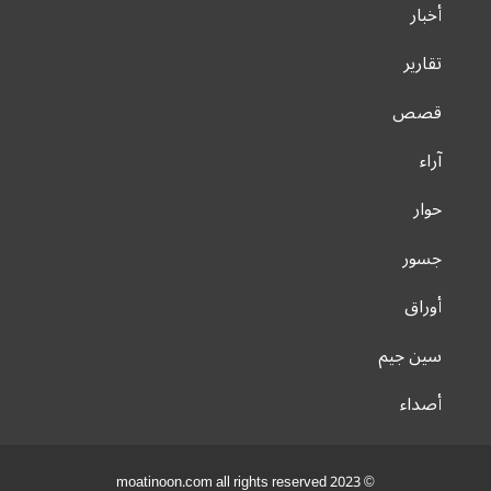
أخبار
تقارير
قصص
آراء
حوار
جسور
أوراق
سين جيم
أصداء
© 2023 moatinoon.com all rights reserved