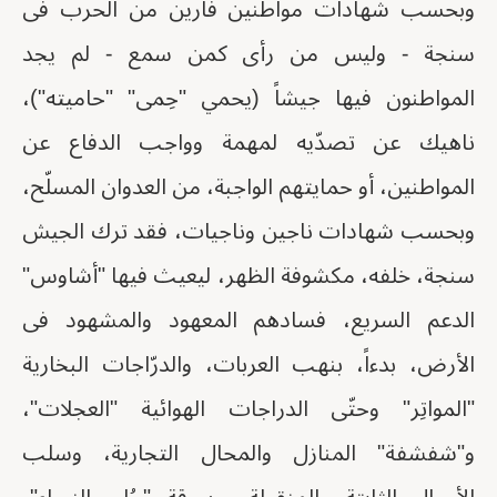
وبحسب شهادات مواطنين فارين من الحرب فى
سنجة - وليس من رأى كمن سمع - لم يجد
المواطنون فيها جيشاً (يحمي "حِمى" "حاميته")،
ناهيك عن تصدّيه لمهمة وواجب الدفاع عن
المواطنين، أو حمايتهم الواجبة، من العدوان المسلّح،
وبحسب شهادات ناجين وناجيات، فقد ترك الجيش
سنجة، خلفه، مكشوفة الظهر، ليعيث فيها "أشاوس"
الدعم السريع، فسادهم المعهود والمشهود فى
الأرض، بدءاً، بنهب العربات، والدرّاجات البخارية
"المواتِر" وحتّى الدراجات الهوائية "العجلات"،
و"شفشفة" المنازل والمحال التجارية، وسلب