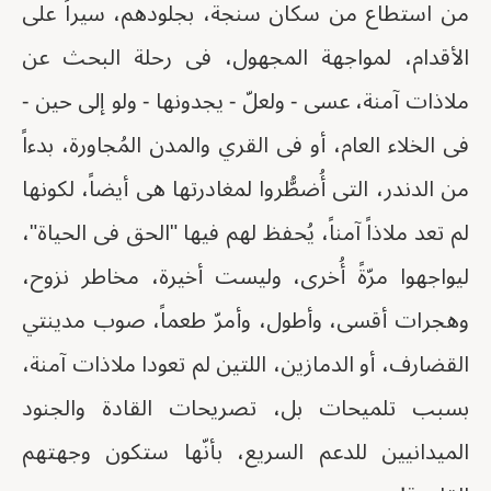
من استطاع من سكان سنجة، بجلودهم، سيراً على
الأقدام، لمواجهة المجهول، فى رحلة البحث عن
ملاذات آمنة، عسى - ولعلّ - يجدونها - ولو إلى حين -
فى الخلاء العام، أو فى القري والمدن المُجاورة، بدءاً
من الدندر، التى أُضطُّروا لمغادرتها هى أيضاً، لكونها
لم تعد ملاذاً آمناً، يُحفظ لهم فيها "الحق فى الحياة"،
ليواجهوا مرّةً أُخرى، وليست أخيرة، مخاطر نزوح،
وهجرات أقسى، وأطول، وأمرّ طعماً، صوب مدينتي
القضارف، أو الدمازين، اللتين لم تعودا ملاذات آمنة،
بسبب تلميحات بل، تصريحات القادة والجنود
الميدانيين للدعم السريع، بأنّها ستكون وجهتهم