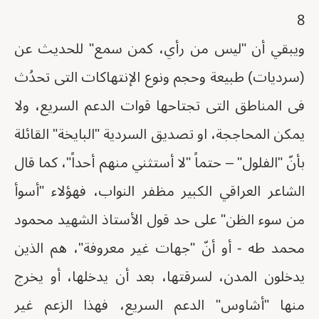
8
ويبقي أن "ليس من رأي، كمن سمع" للحديث عن
(سرديات) طبيعة وحجم ونوع الإنتهاكات التى تحدُث
فى المناطق التى تجتاحها قوات الدعم السريع، ولا
يمكن المحاججة، او تصديق السردية "البايخة" القائلة
بأنّ "الفلول" – حتماً "لا أستثني منهم أحداً"، كما قال
الشاعر العراقي الكبير مظفر النواب، فهؤلاء "أسوأ
من سوء الظن" على حد قول الأستاذ الشهيد محمود
محمد طه - أو أنّ "جهات غير معروفة"، هم الذين
يدخلون المدن، لسرقتها، بعد أن يدخلها، أو يخرج
منها "أشاوس" الدعم السريع، فهذا الزعم غير