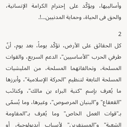
وأساليبها، ويؤكّد على إحترام الكرامة الإنسانية،
والحق فى الحياة، وحماية المدنيين...!.
2
كل الحقائق على الأرض، تؤكّد يوماً، بعد يوم، أنّ
طرفي الحرب "الأساسيين"، الدعم السريع، والقوات
المسلحة، وتحالفاتهما المسلحة، من المليشيات
المسلحة التابعة لتنظيم "الحركة الإسلامية"، وأبرزها
ما يُعرف بإسم "كتبة البراء بن مالك"، وكتائب
"القعقاع" و"البنيان المرصوص"، وغيرها، وما يُسمّى
بـ"قوات العمل الخاص" وما يُعرف بـ"المقاومة
الشعبة" و"المستفرين" لأسباب آيديولوجية، أو