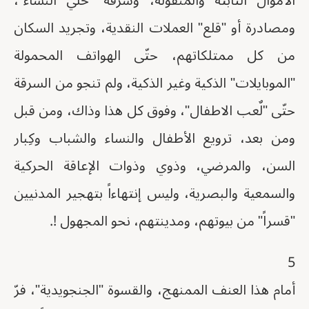
الأموال الثابتة والمنقولة، وسرقة "حُلي النساء"،
ومصادرة أو "قلع" العملات النقدية، وتجريد السكان
من كل ممتلكاتهم، حتّى الهواتف المحمولة
"الموبايلات" الذكية وغير الذكية، ولم تنجو من السرقة
حتّى "لٌعب الاطفال"، وفوق كل هذا وذاك، ومن قبل
ومن بعد، ترويع الأطفال والنساء والشباب وكِبار
السن، والمرضي، وذوي وذوات الإعاقة الحركية
والسمعية والبصرية، وليس إنتهاءاً بتهجير المدنيين
"قسراً" من بيوتهم، ومدينتهم، نحو المجهول !.
5
أمام هذا العنف الممنهج، والقسوة "الجنجويدية"، فرّ