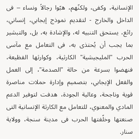
الإنسانية، وكفى، ولكنّهم، هبّوا رجالاً ونساء – فى
الداخل والخارج - لتقديم نموذج إيجابي، إنساني،
رائع، يستحق التنبيه له، والإشادة به، بل، والتبشير
بما يجب أن يُحتذى به، فى التعامل مع مآسى
الحرب "المليجيشية" الكارثية، وكوارثها الفظيعة،
فنهضوا بسرعة من حالة "الصدمة"، إلى العمل
والفعل الإيجابي، بتصميم وإدارة حملات مناصرة
قوية وناجحة، وعالية الجودة، هدفت لتوفير الدعم
المادي والمعنوي، للتعامل مع الكارثة الإنسانية التى
صنعتها وخلّفتها الحرب فى مدينة سنجة، وولاية
سنار.