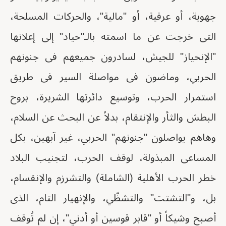
جهوية، أو عرقية، أو "مالية"، والحركات المسلحة،
التى خرجت عن ما اسمته بالـ"حياد" إلى إعلانها
"الإنحياز" للجيش، لسادرون جميعهم فى جنونهم
الحربي، وماضون فى مواصلة السير فى طريق
استمرار الحرب، وتوسيع دائرتها الشريرة، بروح
البطش والثأر والإنتقام، بدلاً عن البحث عن السلام،
وهاهم يواصلون "جنونهم" الحربي، غير آبهين، بكل
المساعى المبذولة، لوقف الحرب، لتجنيب البلاد
خطر الحرب الأهلية (الشاملة) والتشرزم والإنقسام،
بل، و"التشتت" والتشظّي، والإنهيار التام، الذى
أصبح وشيكاً أو "قابر قوسين أو أدني"، إن لم تُوقف