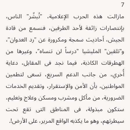
7
مازالت هذه الحرب الإعلامية، "تُبشّر" الناس،
بإنتصارات زائفة لأحد الطرفين، فنسمع من قادة
الجيش، أحاديث سمجة ومكرورة عن "رد العدوان"،
و"تلقين" المليشيا "درساً لن تنساه"، وغيرها من
الهطرقات الكاذبة، فيما نجد فى المقابل، دعاية
أُخري، من جانب الدعم السريع، تسعى لتطمين
المواطنين، بأن الأمن والإستقرار، وتقديم الخدمات
الضرورية، من مأكل ومشرب ومسكن وعلاج وتعليم،
ستكون مبذولة، فى المناطق التى تقع تحت
سيطرتهم، وهو ما يكذبه الواقع المرير، على الأرض!.