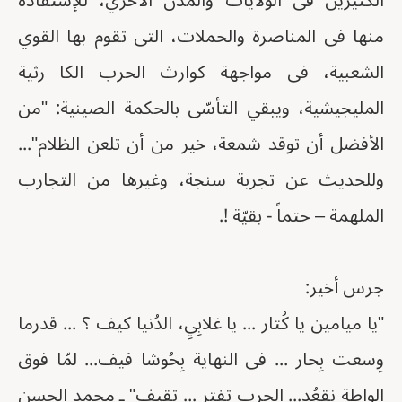
الكثيرين فى الولايات والمدن الأخري، للإستفادة
منها فى المناصرة والحملات، التى تقوم بها القوي
الشعبية، فى مواجهة كوارث الحرب الكا رثية
المليجيشية، ويبقي التأسّى بالحكمة الصينية: "من
الأفضل أن توقد شمعة، خير من أن تلعن الظلام"...
وللحديث عن تجربة سنجة، وغيرها من التجارب
الملهمة – حتماً - بقيّة !.
جرس أخير:
"يا ميامين يا كُتار ... يا غلابِيِ، الدُنيا كيف ؟ ... قدرما
وِسعت بِحار ... فى النهاية بِحُوشا قيف... لمّا فوق
الواطة نقعُد... الحرب تفتر ... تقيف" ـ محمد الحسن