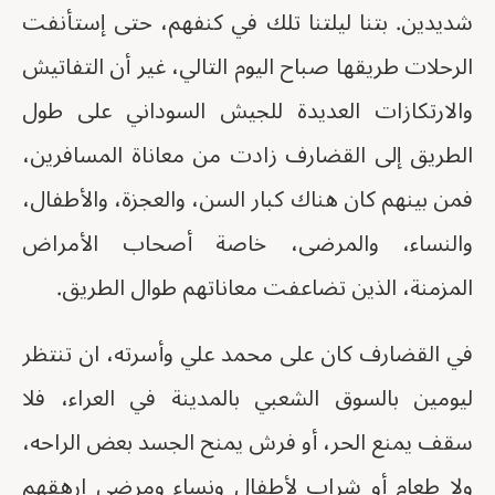
شديدين. بتنا ليلتنا تلك في كنفهم، حتى إستأنفت
الرحلات طريقها صباح اليوم التالي، غير أن التفاتيش
والارتكازات العديدة للجيش السوداني على طول
الطريق إلى القضارف زادت من معاناة المسافرين،
فمن بينهم كان هناك كبار السن، والعجزة، والأطفال،
والنساء، والمرضى، خاصة أصحاب الأمراض
المزمنة، الذين تضاعفت معاناتهم طوال الطريق.
في القضارف كان على محمد علي وأسرته، ان تنتظر
ليومين بالسوق الشعبي بالمدينة في العراء، فلا
سقف يمنع الحر، أو فرش يمنح الجسد بعض الراحه،
ولا طعام أو شراب لأطفال ونساء ومرضى ارهقهم