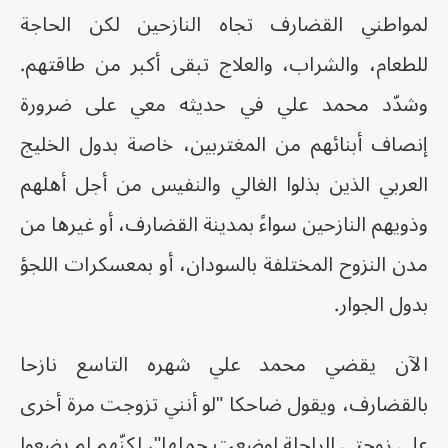
لمواطني القضارف تجاه النازحين لكن الحاجة
للطعام، والشراب، والعلاج تبقى أكبر من طاقتهم.
وشدّد محمد علي في حديثه معي على ضرورة
إنصاف أبنائهم من المغتربين، خاصة بدول الخليج
العربي الذين بذلوا الغالي والنفيس من أجل أهلهم
وذويهم النازحين سواءً بمدينة القضارف، أو غيرها من
مدن النزوح المختلفة بالسودان، أو بمعسكرات اللجؤ
بدول الجوار.
الآن يقضي محمد علي شهره التاسع نازحا
بالقضارف، ويقول ضاحكا "لو أنني تزوجت مرة أخرى
على زوجتي الراحلة لوضعت حملها"، لكنّهم لم يضعوا