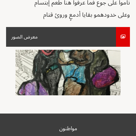
ناموا على جوع فما عرفوا هنا طعم إبتسام
وعلى خدودهمو بقايا أدمعٍ وروىً قتام
معرض الصور
مواطنون