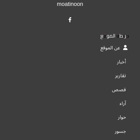
moatinoon
خريطة الموقع
عن الموقع
أخبار
تقارير
قصص
آراء
حوار
جسور