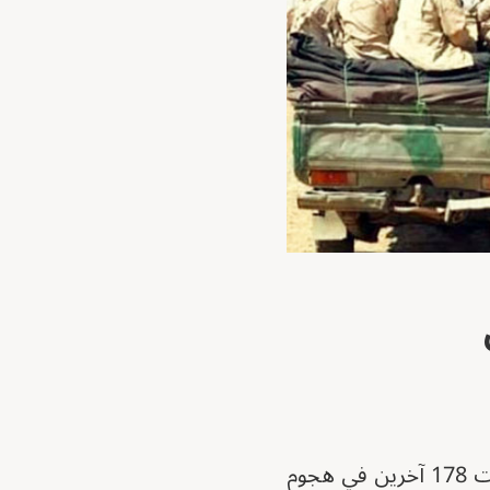
قالت شبكة أطباء السودان، اليوم، إن قوات الدعم السريع قتلت 74 مدنيا وأصابت 178 آخرين في هجوم