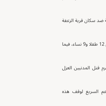
ة ضد سكان قرية الزعفة
وأضافت: ” قامت قوات الدعم السريع باستباحة القرية، وتصفية 74 شخصا بينهم 12 طفلا و9 نساء، فيما
م قتل المدنيين العزل
عم السريع لوقف هذه