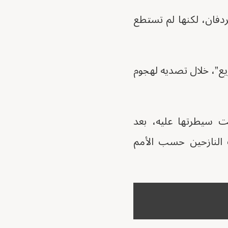
 كردفان، لكنها لم تستطع
تل 60 عنصرا من “الدعم السريع”، خلال تصديه لهجوم
ت سيطرتها عليه، بعد
ّفت 400 قتيل وعشرات آلاف النازحين حسب الأمم