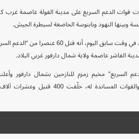
و 2024، سيطرت قوات الدعم السريع على مدينة الفولة عاصمة غرب
يسة وبينها النهود وبابنوسة الخاضعة لسيطرة الجيش.
وأعلن الجيش السوداني، في وقت سابق اليوم، أنه ق
نة الفاشر عاصمة ولاية شمال دارفور غربي البلاد.
عم السريع” مخيم زمزم للنازحين بشمال دارفور وأعلن
اشتباكات مع الجيش والقوات المساندة له، خل