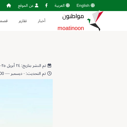
English
العربية
عن الموقع
مواطنون
أخبار
تقارير
قصص
moatinoon
تم النشر بتاريخ: ٢٤ أبريل ٢٠٢٥ 22:39:50
تم التحديث: ٠ ديسمبر ٠٠٠٠ 00:00:00