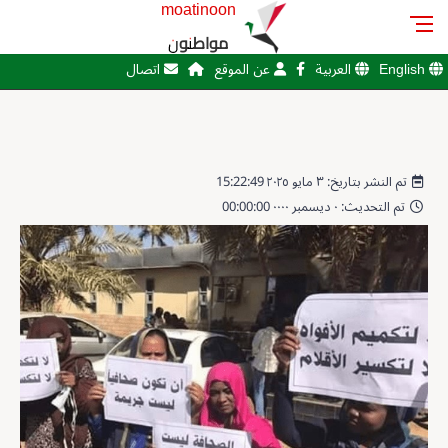
moatinoon
مواطنون
English
العربية
عن الموقع
اتصال
تم النشر بتاريخ: ٣ مايو ٢٠٢٥ 15:22:49
تم التحديث: ٠ ديسمبر ٠٠٠٠ 00:00:00