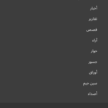
أخبار
تقارير
قصص
آراء
حوار
جسور
أوراق
سين جيم
أصداء