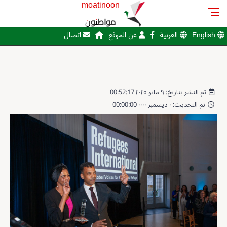
moatinoon
مواطنون
English
العربية
عن الموقع
اتصال
تم النشر بتاريخ: ٩ مايو ٢٠٢٥ 00:52:17
تم التحديث: ٠ ديسمبر ٠٠٠٠ 00:00:00