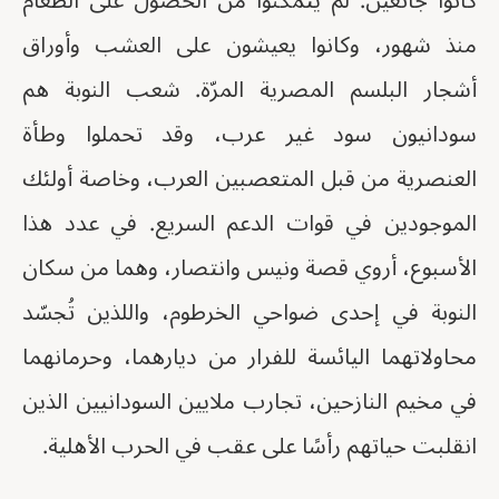
كانوا جائعين: لم يتمكنوا من الحصول على الطعام
منذ شهور، وكانوا يعيشون على العشب وأوراق
أشجار البلسم المصرية المرّة. شعب النوبة هم
سودانيون سود غير عرب، وقد تحملوا وطأة
العنصرية من قبل المتعصبين العرب، وخاصة أولئك
الموجودين في قوات الدعم السريع. في عدد هذا
الأسبوع، أروي قصة ونيس وانتصار، وهما من سكان
النوبة في إحدى ضواحي الخرطوم، واللذين تُجسّد
محاولاتهما اليائسة للفرار من ديارهما، وحرمانهما
في مخيم النازحين، تجارب ملايين السودانيين الذين
انقلبت حياتهم رأسًا على عقب في الحرب الأهلية.