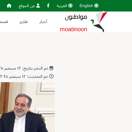
English
العربية
عن الموقع
مواطنون
أخبار
تقارير
قصص
moatinoon
تم النشر بتاريخ: ١٢ سبتمبر ٢٠٢٥ 22:31:47
تم التحديث: ١٢ سبتمبر ٢٠٢٥ 23:15:32