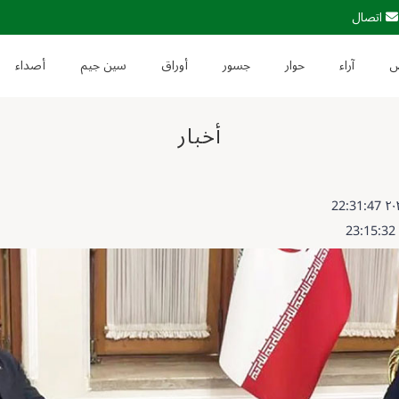
اتصال
آراء
حوار
جسور
أوراق
سين جيم
أصداء
أخبار