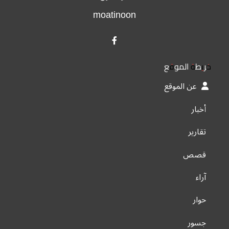
moatinoon
خريطة الموقع
عن الموقع
أخبار
تقارير
قصص
آراء
حوار
جسور