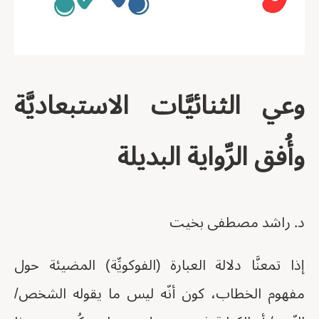
وعي الثنائيَّات الاستبعاديَّة
وأُفق الرِّواية البديلة
د. راشد مصطفى بخيت
إذا تمعنَّا دلالة العبارة (الفوكويِّة) المضيئة حول
مفهوم الخطاب، كون أنّه ليس ما يقوله الشخص/