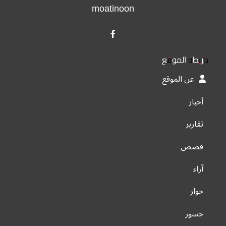
moatinoon
خريطة الموقع
عن الموقع
أخبار
تقارير
قصص
آراء
حوار
جسور