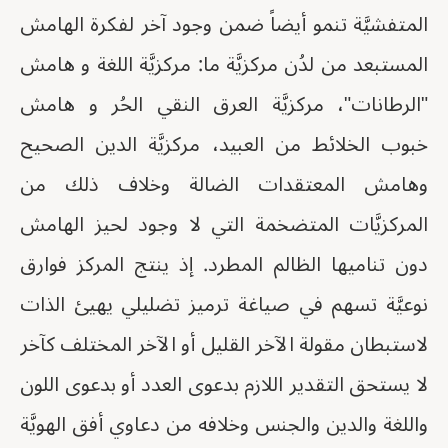
المتفشيَّة تنمو أيضاً ضمن وجود آخر لفكرة الهامش
المستبعد من لدُن مركزيَّة ما: مركزيَّة اللغة و هامش
"الرطانات"، مركزيَّة العرق النقي الحُر و هامش
خبوب الخلائط من العبيد، مركزيَّة الدين الصحيح
وهامش المعتقدات الضالة وخلاف ذلك من
المركزيَّات المتضخمة التي لا وجود لحيز الهامش
دون تناميها الظالم المطرد. إذ ينتج المركز فوارق
نوعيَّة تسهم في صياغة ترميز تضليلي يهيئ الذات
لاستبطان مقولة الآخر القليل أو الآخر المختلف كآخر
لا يستحق التقدير اللازم بدعوى العدد أو بدعوى اللون
واللغة والدين والجنس وخلافه من دعاوي أفق الهويَّة