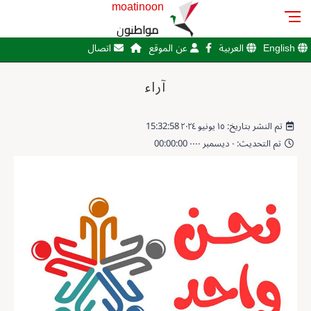
moatinoon
مواطنون
English
العربية
عن الموقع
اتصال
آراء
تم النشر بتاريخ: ١٥ يونيو ٢٠٢٤ 15:32:58
تم التحديث: ٠ ديسمبر ٠٠٠٠ 00:00:00