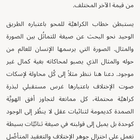
من قيمة الآخر المختلف.
يستبطن خطاب الكراهيَّة للمحو باعتباره الطريق
الوحيد نحو البحث عن صيغة للتماثُل بين الصورة
والمثال. الصورة التي يرسمها الإنسان للعالم من
حوله والمثال الذي يصبو لمحاكاته بغية كمال غير
موجود. دعنا هنا ننظر مثلاً إلى كُل محاولة لإسكات
صوت الإختلاف باعتبارها غرس مستقبلي لبذرة
كراهيَّة محتملة، كل ممانعة لتجاوز أفق الهويَّة
الصمدة كديمومة لثنائيات عقل لا ينظُر إلى الوجود
كوحدة بل يميل إلى قولبته في صيغة ثنائيَّات بسيطة
تعمل على اختزال جوهر الإختلاف والتعقيد المتأصِّل