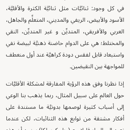
في كل وجود: ثنائيَّات مثل ثنائيَّة الكثرة والأقليَّة،
الأسود والأبيض، الريفي والمديني، المتعلِّم والجاهل،
العربي والأفريقي، المتديِّن و غير المتديِّن، النقي
والمختلط؛ هي على الدوام حاضنة ذهنيَّة لبيضة نفي
واستبعاد قابل لفقس دودة كراهيَّة عند أول منعطف
للمواجهة بين النقيضين.
إذا نظرنا وفق هذه الرؤية المفارقة لمشكلة الأقليَّات
حول العالم على سبيل المثال، ربما يذهب بنا الوعي
إلى أسباب كثيرة لوصمها بدونيَّة ما مستندة على
أفكار مشتقة من توابع هذه الثنائيات، لكن عندما