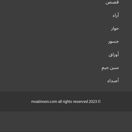
قصص
آراء
حوار
جسور
أوراق
سين جيم
أصداء
© 2023 moatinoon.com all rights reserved