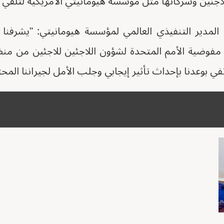
اجئين وشركائها مثل مؤسسة هيومانيتي الأمريكية لتلقي ال
 المدير التنفيذي العالمي لمؤسسة هيومانيتي: "يشرفنا 
 مفوضية الأمم المتحدة لشؤون اللاجئين للاجئين من منظ
 بوعدنا بإحداث تأثير إيجابي وجلب الأمل لجيراننا المحت