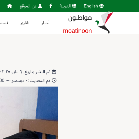
English
العربية
عن الموقع
مواطنون
أخبار
تقارير
قصص
moatinoon
تم النشر بتاريخ: ٦ مايو ٢٠٢٥ 06:35:29
تم التحديث: ٠ ديسمبر ٠٠٠٠ 00:00:00