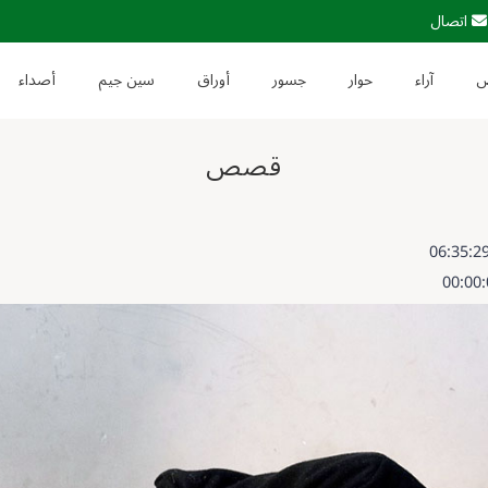
اتصال
آراء
حوار
جسور
أوراق
سين جيم
أصداء
قصص