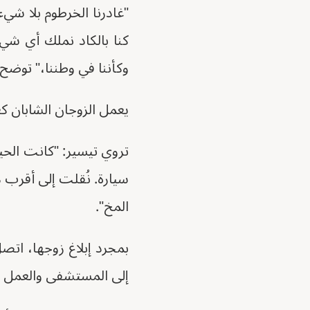
"غادرنا الخرطوم بلا شيء
كنا بالكاد نملك أي شيء
وكأننا في وطننا،" توضح 
يعمل الزوجان الشابان كعا
تروي تيسير: "كانت الحي
سيارة. نُقلت إلى أقر
المخ".
بمجرد إبلاغ زوجها، ات
إلى المستشفى والعمل ك