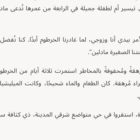
 تيسير أم لطفلة جميلة في الرابعة من عمرها تُدعى ماد
أمر بيدي أنا وزوجي، لما غادرنا الخرطوم أبدًا. كنا نُف
تنا الصغيرة مادلين".
رهقةً ومُحفوفةً بالمخاطر استمرت ثلاثة أيام من الخرطو
ء مُرهقة. كان الطعام والماء شحيحًا، وكانت الميليشيات 
.
ة، استقروا في حي متواضع شرقي المدينة، ذي كثافة سكان